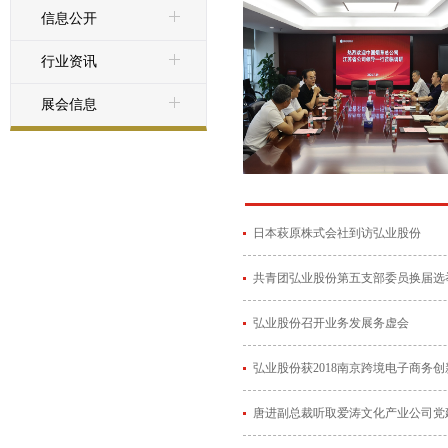
信息公开
行业资讯
展会信息
日本萩原株式会社到访弘业股份
共青团弘业股份第五支部委员换届选
弘业股份召开业务发展务虚会
弘业股份获2018南京跨境电子商务
唐进副总裁听取爱涛文化产业公司党