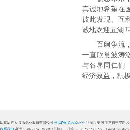
真诚地希望在
彼此发现、互
诚地欢迎五湖
百舸争流，奋
一直欣赏波涛
与各界同仁们
经济效益，积
版权所有 © 苏豪弘业股份有限公司
苏ICP备 11035557号
地 址：中国 南京市中华路
联系我们
电话：+86 25 52278888（总机） 传真：+86 25 52307227 E-mail：customerser