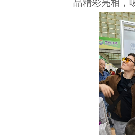
品精彩亮相，